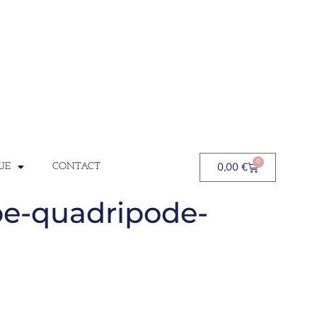
0
0,00
€
UE
CONTACT
pe-quadripode-