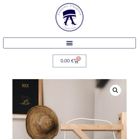
0
0,00
€