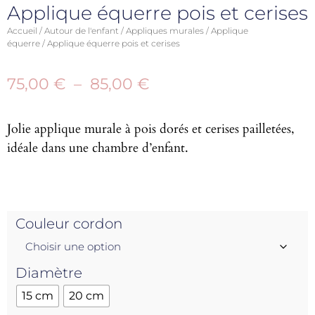
Applique équerre pois et cerises
Accueil
/
Autour de l'enfant
/
Appliques murales
/
Applique
équerre
/ Applique équerre pois et cerises
75,00
€
–
85,00
€
Jolie applique murale à pois dorés et cerises pailletées,
idéale dans une chambre d’enfant.
Couleur cordon
Diamètre
15 cm
20 cm