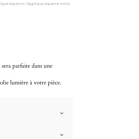
ique équerre
/ Applique équerre minis
 sera parfaite dans une
olie lumière à votre pièce.