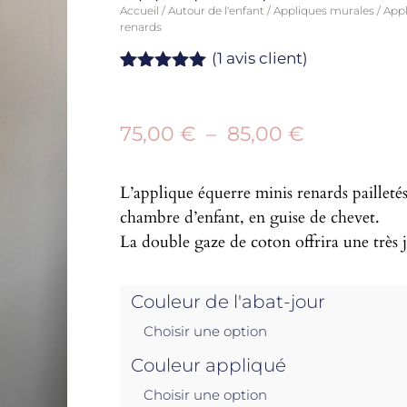
Accueil
/
Autour de l'enfant
/
Appliques murales
/
Appl
renards
(
1
avis client)
Noté
1
5.00
sur 5
basé sur
75,00
€
–
85,00
€
notation
client
L’applique équerre minis renards pailletés
chambre d’enfant, en guise de chevet.
La double gaze de coton offrira une très j
Couleur de l'abat-jour
Couleur appliqué