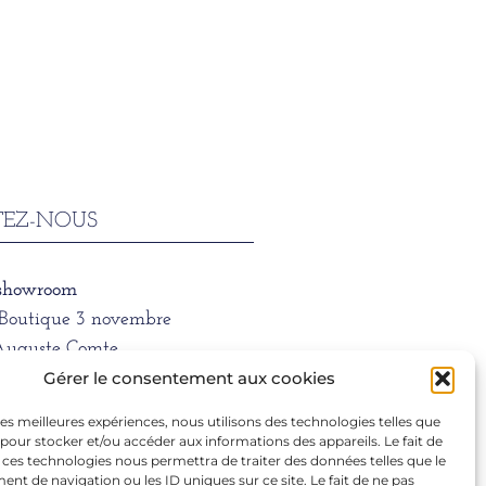
EZ-NOUS
 showroom
/Boutique 3 novembre
Auguste Comte
 LYON
Gérer le consentement aux cookies
 les meilleures expériences, nous utilisons des technologies telles que
ne
 pour stocker et/ou accéder aux informations des appareils. Le fait de
1 39 66
 ces technologies nous permettra de traiter des données telles que le
t de navigation ou les ID uniques sur ce site. Le fait de ne pas