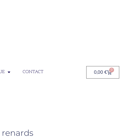
0
0,00
€
UE
CONTACT
 renards