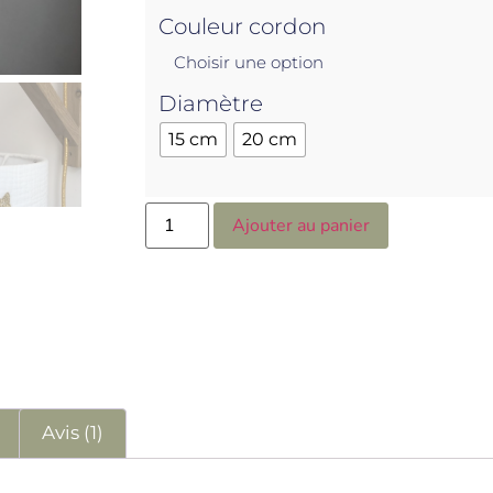
Couleur cordon
Diamètre
15 cm
20 cm
Ajouter au panier
s
Avis (1)