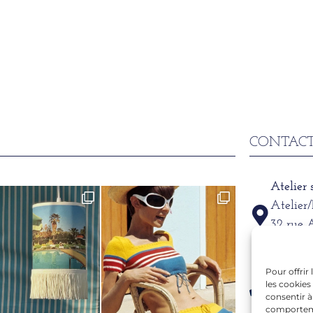
CONTACT
Atelier
Atelier
32 rue 
69002
Pour offrir
Télépho
les cookies
06 15 6
consentir à
comportemen