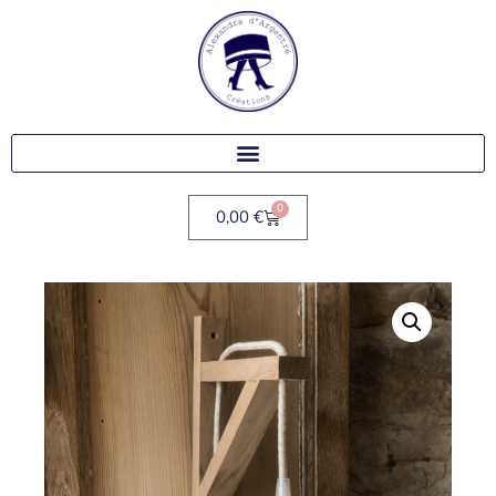
0
0,00
€