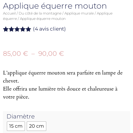
Applique équerre mouton
Accueil
/
Du côté de la montagne
/
Applique murale
/
Applique
équerre
/ Applique équerre mouton
(
4
avis client)
Noté
4
5.00
sur 5
basé sur
85,00
€
–
90,00
€
notations
client
L’applique équerre mouton sera parfaite en lampe de
chevet.
Elle offrira une lumière très douce et chaleureuse à
votre pièce.
Diamètre
15 cm
20 cm