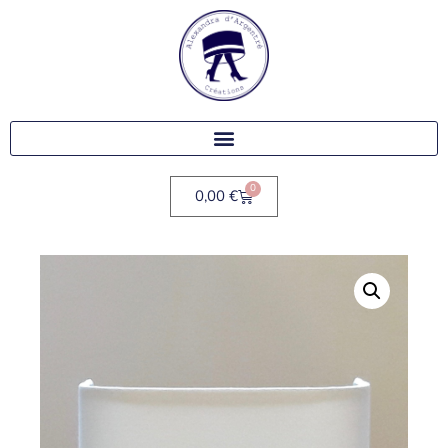
0
0,00
€