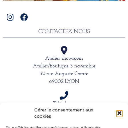
CONTACTEZ-NOUS
Atelier showroom
Atelier/Boutique 3 novembre
32 rue Auguste Comte
69002 LYON
Téléphone
Gérer le consentement aux
06 15 61 39 66
cookies
Pour offrir les meilleures expériences, nous utilisons des