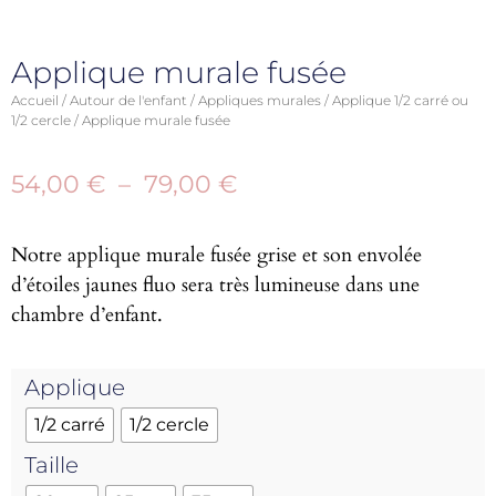
Applique murale fusée
Accueil
/
Autour de l'enfant
/
Appliques murales
/
Applique 1/2 carré ou
1/2 cercle
/ Applique murale fusée
54,00
€
–
79,00
€
Notre applique murale fusée grise et son envolée
d’étoiles jaunes fluo sera très lumineuse dans une
chambre d’enfant.
Applique
1/2 carré
1/2 cercle
Taille