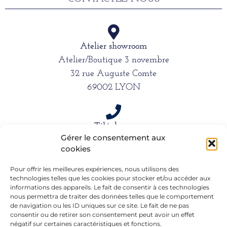
Atelier showroom
Atelier/Boutique 3 novembre
32 rue Auguste Comte
69002 LYON
Téléphone
Gérer le consentement aux
06 15 61 39 66
cookies
Pour offrir les meilleures expériences, nous utilisons des
technologies telles que les cookies pour stocker et/ou accéder aux
Mail
informations des appareils. Le fait de consentir à ces technologies
alexandra.dargentre@sfr.fr
nous permettra de traiter des données telles que le comportement
de navigation ou les ID uniques sur ce site. Le fait de ne pas
consentir ou de retirer son consentement peut avoir un effet
négatif sur certaines caractéristiques et fonctions.