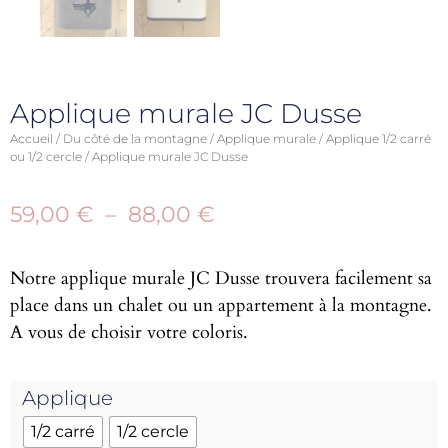
Applique murale JC Dusse
Accueil
/
Du côté de la montagne
/
Applique murale
/
Applique 1/2 carré
ou 1/2 cercle
/ Applique murale JC Dusse
59,00
€
–
88,00
€
Notre applique murale JC Dusse trouvera facilement sa
place dans un chalet ou un appartement à la montagne.
A vous de choisir votre coloris.
Applique
1/2 carré
1/2 cercle