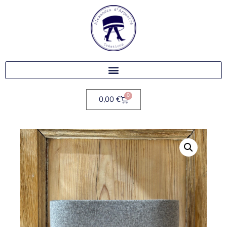
0
0,00
€