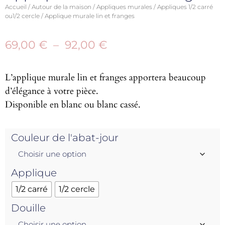
Accueil
/
Autour de la maison
/
Appliques murales
/
Appliques 1/2 carré
ou1/2 cercle
/ Applique murale lin et franges
69,00
€
–
92,00
€
L’applique murale lin et franges apportera beaucoup
d’élégance à votre pièce.
Disponible en blanc ou blanc cassé.
Couleur de l'abat-jour
Applique
1/2 carré
1/2 cercle
Douille