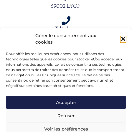
69002 LYON
Téléphone
Gérer le consentement aux
06 15 61 39 66
cookies
Pour offrir les meilleures expériences, nous utilisons des
Mail
technologies telles que les cookies pour stocker et/ou accéder aux
informations des appareils. Le fait de consentir à ces technologies
alexandra.dargentre@sfr.fr
nous permettra de traiter des données telles que le comportement
de navigation ou les ID uniques sur ce site. Le fait de ne pas
consentir ou de retirer son consentement peut avoir un effet
négatif sur certaines caractéristiques et fonctions.
Accepter
Refuser
Voir les préférences
Mentions légales
– Réalisé en formation chez
FGL-