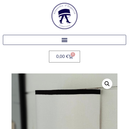
0
0,00
€