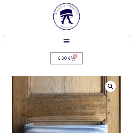
0
0,00
€