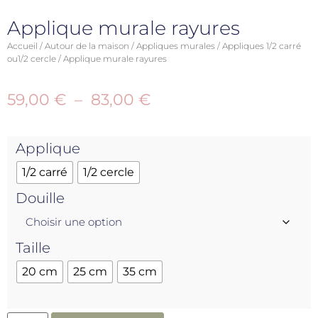
Applique murale rayures
Accueil
/
Autour de la maison
/
Appliques murales
/
Appliques 1/2 carré
ou1/2 cercle
/ Applique murale rayures
59,00
€
–
83,00
€
Applique
1/2 carré
1/2 cercle
Douille
Taille
20 cm
25 cm
35 cm