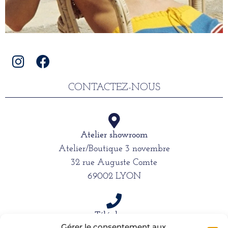
CONTACTEZ-NOUS
Atelier showroom
Atelier/Boutique 3 novembre
32 rue Auguste Comte
69002 LYON
Téléphone
Gérer le consentement aux