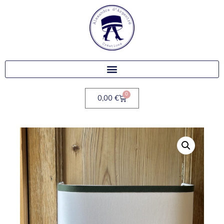
0
0,00
€