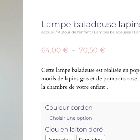
Lampe baladeuse lapin
Accueil
/
Autour de l'enfant
/
Lampes baladeuses
/ La
64,00
€
–
70,50
€
Cette lampe baladeuse est réalisée en pop
motifs de lapins gris et de pompons rose. 
la chambre de votre enfant .
Couleur cordon
Clou en laiton doré
Avec clou
Sans clou