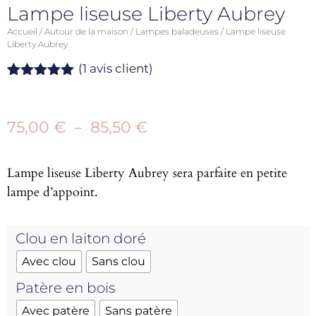
Lampe liseuse Liberty Aubrey
Accueil
/
Autour de la maison
/
Lampes baladeuses
/ Lampe liseuse
Liberty Aubrey
(
1
avis client)
Noté
1
5.00
sur 5
basé sur
75,00
€
–
85,50
€
notation
client
Lampe liseuse Liberty Aubrey sera parfaite en petite
lampe d’appoint.
Clou en laiton doré
Avec clou
Sans clou
Patère en bois
Avec patère
Sans patère