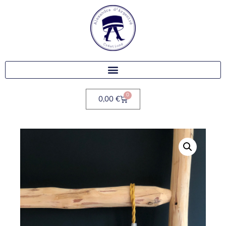
0
0,00
€