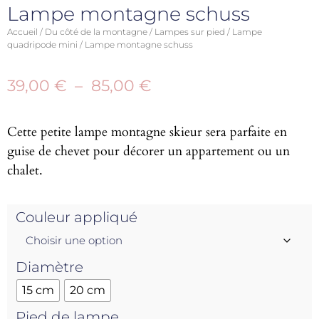
Lampe montagne schuss
Accueil
/
Du côté de la montagne
/
Lampes sur pied
/
Lampe
quadripode mini
/ Lampe montagne schuss
39,00
€
–
85,00
€
Cette petite lampe montagne skieur sera parfaite en
guise de chevet pour décorer un appartement ou un
chalet.
Couleur appliqué
Diamètre
15 cm
20 cm
Pied de lampe