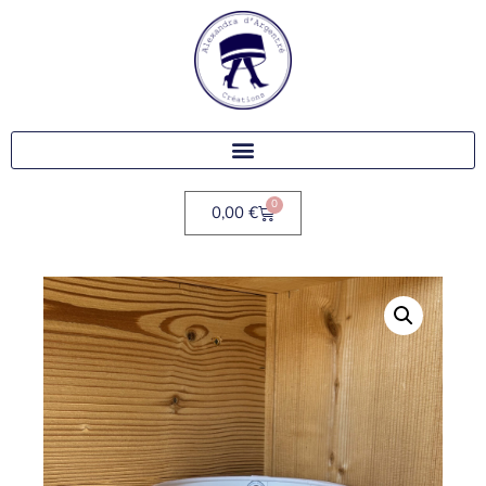
0
0,00
€