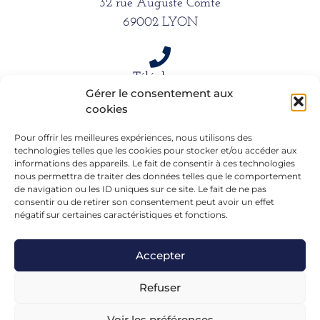
32 rue Auguste Comte
69002 LYON
Téléphone
Gérer le consentement aux
06 15 61 39 66
cookies
Pour offrir les meilleures expériences, nous utilisons des
Mail
technologies telles que les cookies pour stocker et/ou accéder aux
informations des appareils. Le fait de consentir à ces technologies
alexandra.dargentre@sfr.fr
nous permettra de traiter des données telles que le comportement
de navigation ou les ID uniques sur ce site. Le fait de ne pas
consentir ou de retirer son consentement peut avoir un effet
négatif sur certaines caractéristiques et fonctions.
Accepter
Refuser
Voir les préférences