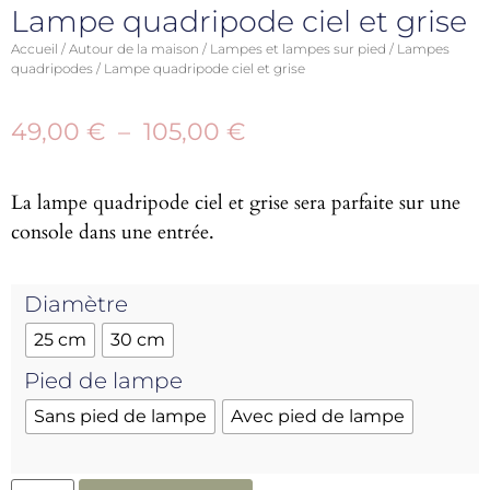
Lampe quadripode ciel et grise
Accueil
/
Autour de la maison
/
Lampes et lampes sur pied
/
Lampes
quadripodes
/ Lampe quadripode ciel et grise
49,00
€
–
105,00
€
La lampe quadripode ciel et grise sera parfaite sur une
console dans une entrée.
Diamètre
25 cm
30 cm
Pied de lampe
Sans pied de lampe
Avec pied de lampe