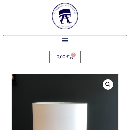
0
0,00
€