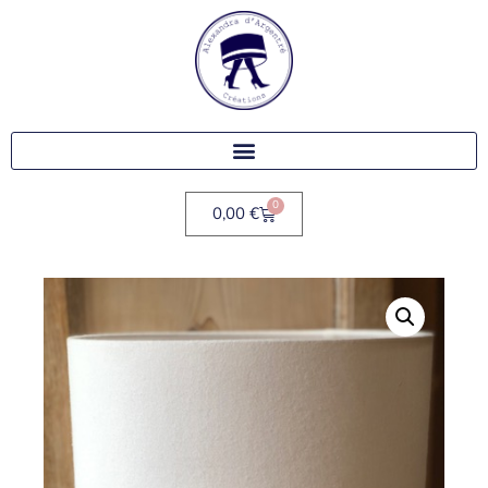
0
0,00
€