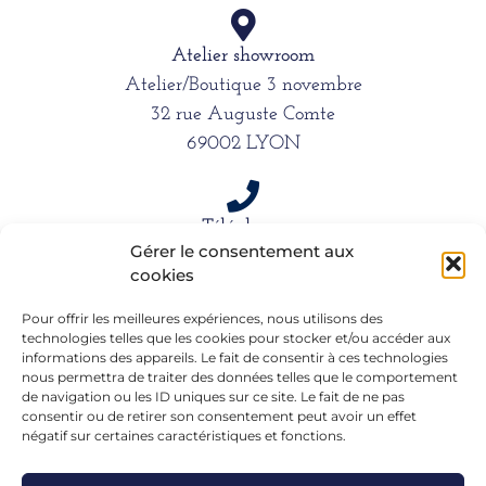
Atelier showroom
Atelier/Boutique 3 novembre
32 rue Auguste Comte
69002 LYON
Téléphone
Gérer le consentement aux
06 15 61 39 66
cookies
Pour offrir les meilleures expériences, nous utilisons des
technologies telles que les cookies pour stocker et/ou accéder aux
Mail
informations des appareils. Le fait de consentir à ces technologies
alexandra.dargentre@sfr.fr
nous permettra de traiter des données telles que le comportement
de navigation ou les ID uniques sur ce site. Le fait de ne pas
consentir ou de retirer son consentement peut avoir un effet
négatif sur certaines caractéristiques et fonctions.