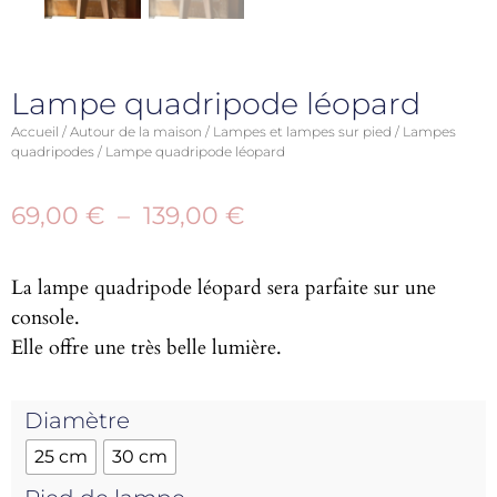
Lampe quadripode léopard
Accueil
/
Autour de la maison
/
Lampes et lampes sur pied
/
Lampes
quadripodes
/ Lampe quadripode léopard
69,00
€
–
139,00
€
La lampe quadripode léopard sera parfaite sur une
console.
Elle offre une très belle lumière.
Diamètre
25 cm
30 cm