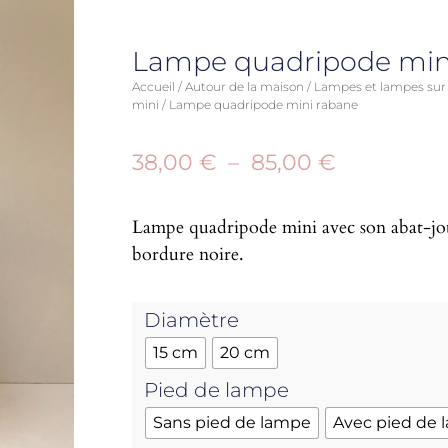
Lampe quadripode min
Accueil
/
Autour de la maison
/
Lampes et lampes sur
mini
/ Lampe quadripode mini rabane
38,00
€
–
85,00
€
Lampe quadripode mini avec son abat-jou
bordure noire.
Diamètre
15 cm
20 cm
Pied de lampe
Sans pied de lampe
Avec pied de 