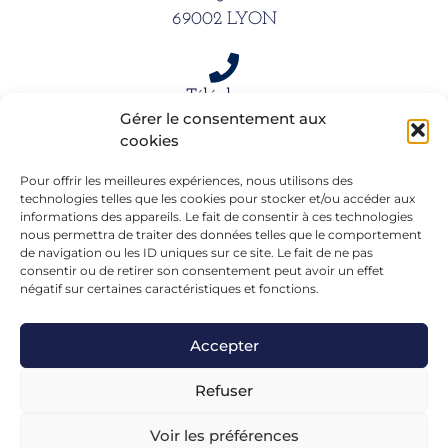
69002 LYON
Téléphone
Gérer le consentement aux
06 15 61 39 66
cookies
Pour offrir les meilleures expériences, nous utilisons des
Mail
technologies telles que les cookies pour stocker et/ou accéder aux
informations des appareils. Le fait de consentir à ces technologies
alexandra.dargentre@sfr.fr
nous permettra de traiter des données telles que le comportement
de navigation ou les ID uniques sur ce site. Le fait de ne pas
consentir ou de retirer son consentement peut avoir un effet
négatif sur certaines caractéristiques et fonctions.
Accepter
Refuser
Voir les préférences
Mentions légales
– Réalisé en formation chez
FGL-