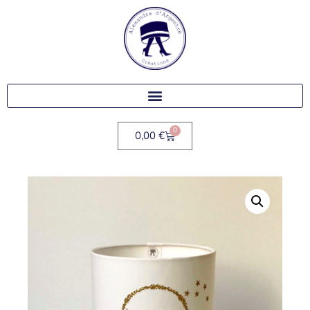
0
0,00
€