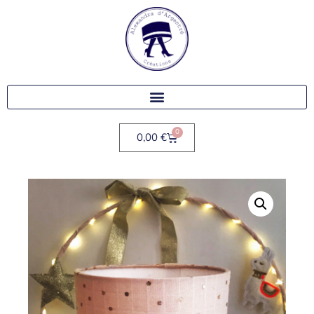
0
0,00
€