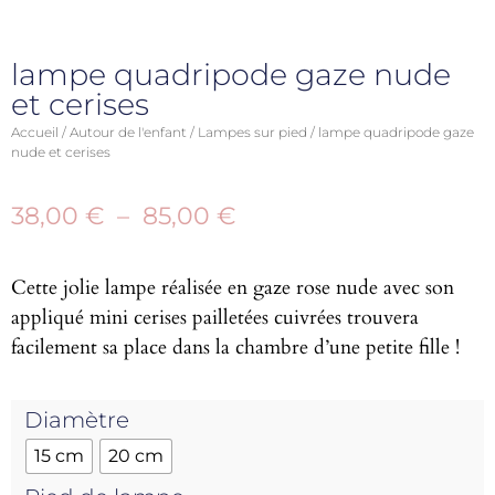
lampe quadripode gaze nude
et cerises
Accueil
/
Autour de l'enfant
/
Lampes sur pied
/ lampe quadripode gaze
nude et cerises
38,00
€
–
85,00
€
Cette jolie lampe réalisée en gaze rose nude avec son
appliqué mini cerises pailletées cuivrées trouvera
facilement sa place dans la chambre d’une petite fille !
Diamètre
15 cm
20 cm