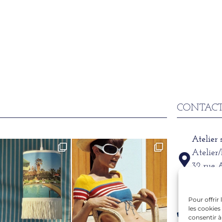
CONTACT
Atelier
Atelier
32 rue 
69002
Pour offrir
Télépho
les cookies
06 15 6
consentir à