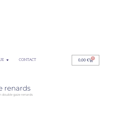
0
0,00
€
UE
CONTACT
e renards
n double gaze renards