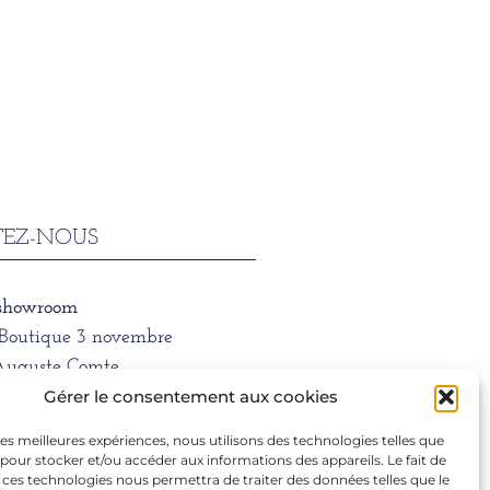
EZ-NOUS
 showroom
/Boutique 3 novembre
Auguste Comte
 LYON
Gérer le consentement aux cookies
 les meilleures expériences, nous utilisons des technologies telles que
ne
 pour stocker et/ou accéder aux informations des appareils. Le fait de
1 39 66
 ces technologies nous permettra de traiter des données telles que le