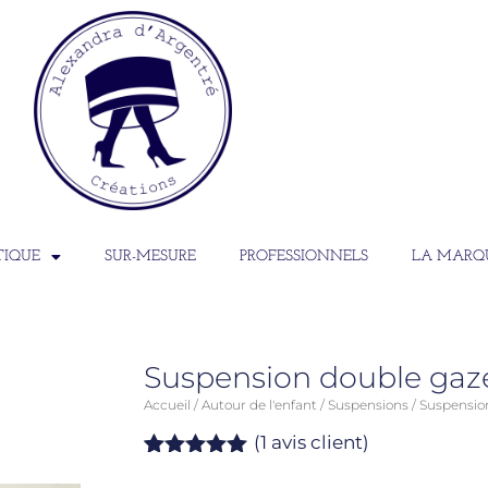
TIQUE
SUR-MESURE
PROFESSIONNELS
LA MARQ
Suspension double gaz
Accueil
/
Autour de l'enfant
/
Suspensions
/ Suspensio
(
1
avis client)
Noté
1
5.00