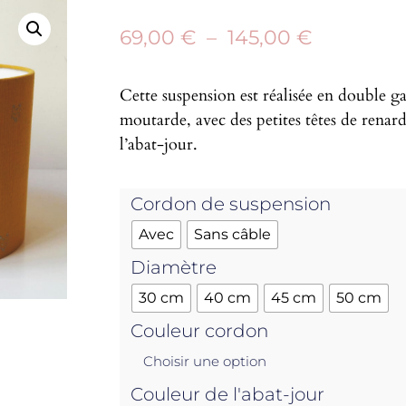
sur 5
basé sur
69,00
€
–
145,00
€
notation
client
Cette suspension est réalisée en double g
moutarde, avec des petites têtes de renard
l’abat-jour.
Cordon de suspension
Avec
Sans câble
Diamètre
30 cm
40 cm
45 cm
50 cm
Couleur cordon
Couleur de l'abat-jour