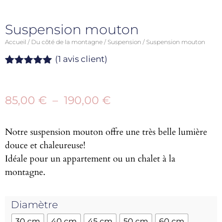
Suspension mouton
Accueil
/
Du côté de la montagne
/
Suspension
/ Suspension mouton
(
1
avis client)
Noté
1
5.00
sur 5
basé sur
85,00
€
–
190,00
€
notation
client
Notre suspension mouton offre une très belle lumière
douce et chaleureuse!
Idéale pour un appartement ou un chalet à la
montagne.
Diamètre
30 cm
40 cm
45 cm
50 cm
60 cm