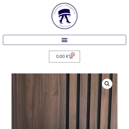
0
0,00
€