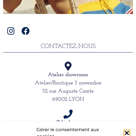
CONTACTEZ-NOUS
Atelier showroom
Atelier/Boutique 3 novembre
32 rue Auguste Comte
69002 LYON
Téléphone
Gérer le consentement aux
06 15 61 39 66