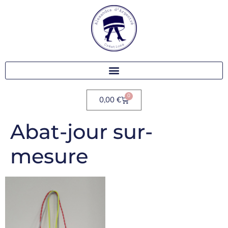
0
0,00
€
Abat-jour sur-
mesure