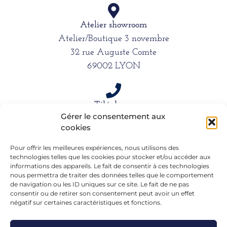
Atelier showroom
Atelier/Boutique 3 novembre
32 rue Auguste Comte
69002 LYON
Téléphone
Gérer le consentement aux
06 15 61 39 66
cookies
Pour offrir les meilleures expériences, nous utilisons des
technologies telles que les cookies pour stocker et/ou accéder aux
Mail
informations des appareils. Le fait de consentir à ces technologies
alexandra.dargentre@sfr.fr
nous permettra de traiter des données telles que le comportement
de navigation ou les ID uniques sur ce site. Le fait de ne pas
consentir ou de retirer son consentement peut avoir un effet
négatif sur certaines caractéristiques et fonctions.