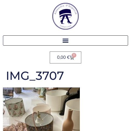
0
0,00
€
IMG_3707